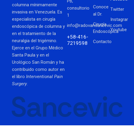
Pb,
columna mínimamente
Conoce
consultorio
Twitter
invasiva en Venezuela. Es
al Dr.
1
especialista en cirugía
Instagram
Cirugía
info@radovansancevic.com
endoscópica de columna y
Youtube
Endoscópica
en el tratamiento de la
+58-416-
neuralgia del trigémino.
Contacto
7219598
Ejerce en el Grupo Médico
Santa Paula y en el
Urológico San Román y ha
contribuido como autor en
el libro
Interventional Pain
Surgery
.
Sancevic