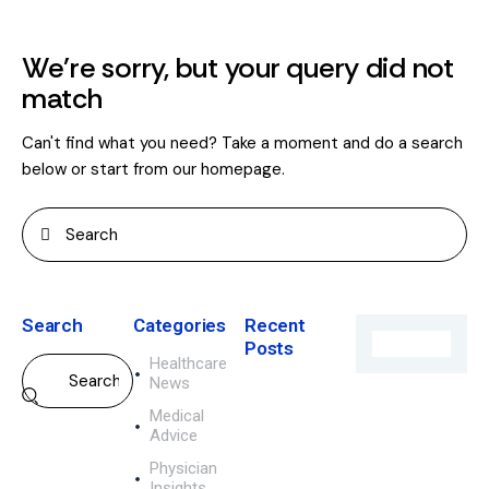
We're sorry, but your query did not
match
Can't find what you need? Take a moment and do a search
below or start from
our homepage
.
Search
Categories
Recent
Posts
Healthcare
News
CONGRESOS
Y EVENTOS,
Medical
INTERNACIONA
Advice
E
Physician
l
Insights